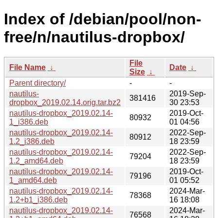
Index of /debian/pool/non-
free/n/nautilus-dropbox/
File
File Name
↓
Date
↓
Size
↓
Parent directory/
-
-
nautilus-
2019-Sep-
381416
dropbox_2019.02.14.orig.tar.bz2
30 23:53
nautilus-dropbox_2019.02.14-
2019-Oct-
80932
1_i386.deb
01 04:56
nautilus-dropbox_2019.02.14-
2022-Sep-
80912
1.2_i386.deb
18 23:59
nautilus-dropbox_2019.02.14-
2022-Sep-
79204
1.2_amd64.deb
18 23:59
nautilus-dropbox_2019.02.14-
2019-Oct-
79196
1_amd64.deb
01 05:52
nautilus-dropbox_2019.02.14-
2024-Mar-
78368
1.2+b1_i386.deb
16 18:08
nautilus-dropbox_2019.02.14-
2024-Mar-
76568